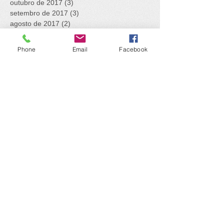
outubro de 2017
(3)
3 posts
setembro de 2017
(3)
3 posts
agosto de 2017
(2)
2 posts
julho de 2017
(7)
7 posts
junho de 2017
(5)
5 posts
Phone
Email
Facebook
maio de 2017
(2)
2 posts
abril de 2017
(1)
1 post
Procurar por tags
Adela
AdministraçãoGeral
Aparecida
Bauru
Beatificação
Bicente
Bicentenário
Capítulo Geral
CapítuloGeral
Chaminade
Colégio
Companh
Companhia de Maria
ConselhoGeral
Educação
Espiritualidade
FMI
Família Marianista
Fundadores
Governo
Gratidão
Identidade
Igreja
Justiça e Paz
JustiçaePaz
Magnificat
Maria
Marianistas
Marília
Missão
Oração
PapaFrancisco
Projeto Caná
SImpósio
Sil
Silêncio
SuperiorGeral
Taizé
Voluntariado
sermarianista