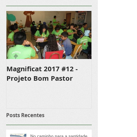
Posts Em Destaque
Magnificat 2017 #12 -
Magnificat 20
Projeto Bom Pastor
Confecciona
Rosário, sen
Marianista
Posts Recentes