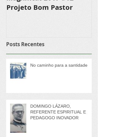
Magnificat 2017 #12 -
Magnificat 20
Projeto Bom Pastor
Confecciona
Rosário, sen
Marianista
Posts Recentes
No caminho para a santidade
DOMINGO LÁZARO,
REFERENTE ESPIRITUAL E
PEDAGOGO INOVADOR